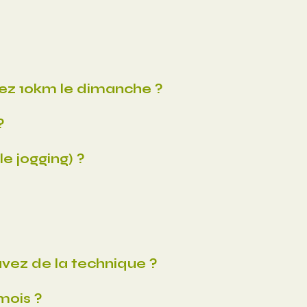
rez 10km le dimanche ?
?
e jogging) ?
vez de la technique ?
mois ?