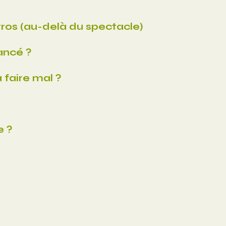
os (au-delà du spectacle)
ancé ?
 faire mal ?
e ?