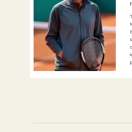
b
c
p